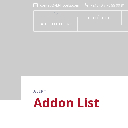
contact@kt-hotels.com
+213 (0)7 70 99 99 91
">
L’HÔTEL
ACCUEIL
ALERT
Addon List