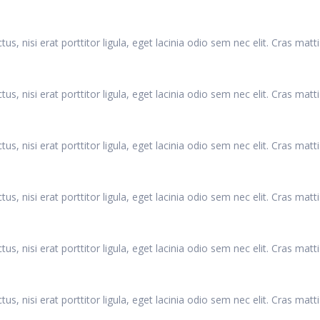
s, nisi erat porttitor ligula, eget lacinia odio sem nec elit. Cras ma
s, nisi erat porttitor ligula, eget lacinia odio sem nec elit. Cras ma
s, nisi erat porttitor ligula, eget lacinia odio sem nec elit. Cras ma
s, nisi erat porttitor ligula, eget lacinia odio sem nec elit. Cras ma
s, nisi erat porttitor ligula, eget lacinia odio sem nec elit. Cras ma
s, nisi erat porttitor ligula, eget lacinia odio sem nec elit. Cras ma