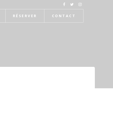
RÉSERVER
CONTACT