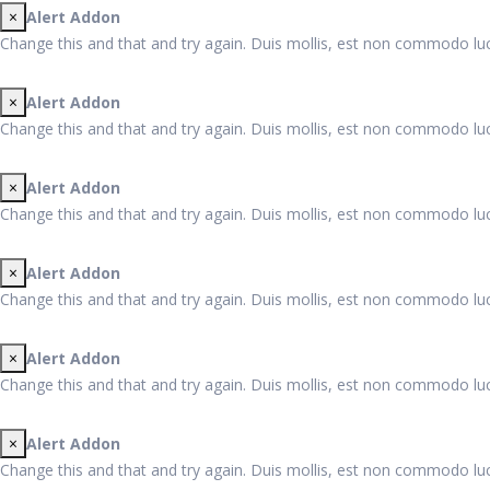
×
Alert Addon
Change this and that and try again. Duis mollis, est non commodo luctu
×
Alert Addon
Change this and that and try again. Duis mollis, est non commodo luctu
×
Alert Addon
Change this and that and try again. Duis mollis, est non commodo luctu
×
Alert Addon
Change this and that and try again. Duis mollis, est non commodo luctu
×
Alert Addon
Change this and that and try again. Duis mollis, est non commodo luctu
×
Alert Addon
Change this and that and try again. Duis mollis, est non commodo luctu